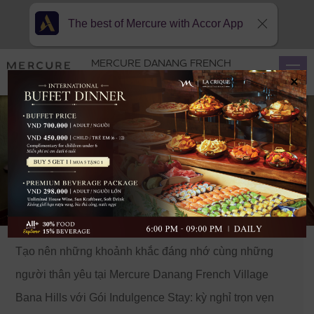
The best of Mercure with Accor App
MERCURE DANANG FRENCH
VILLAGE BANA HILLS
×
INDULGENCE STAY
EXPERIENCE
Tạo nên những khoảnh khắc đáng nhớ cùng những
người thân yêu tại Mercure Danang French Village
Bana Hills với Gói Indulgence Stay: kỳ nghỉ trọn vẹn