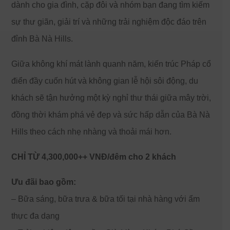
dành cho gia đình, cặp đôi và nhóm bạn đang tìm kiếm
sự thư giãn, giải trí và những trải nghiệm độc đáo trên
đỉnh Bà Nà Hills.
Giữa không khí mát lành quanh năm, kiến trúc Pháp cổ
điển đầy cuốn hút và không gian lễ hội sôi động, du
khách sẽ tận hưởng một kỳ nghỉ thư thái giữa mây trời,
đồng thời khám phá vẻ đẹp và sức hấp dẫn của Bà Nà
Hills theo cách nhẹ nhàng và thoải mái hơn.
CHỈ TỪ 4,300,000++ VNĐ/đêm cho 2 khách
Ưu đãi bao gồm:
– Bữa sáng, bữa trưa & bữa tối tại nhà hàng với ẩm
thực đa dạng