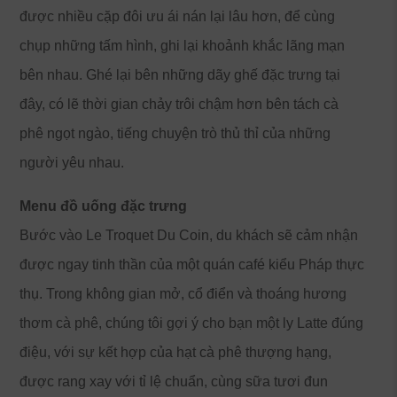
được nhiều cặp đôi ưu ái nán lại lâu hơn, để cùng
chụp những tấm hình, ghi lại khoảnh khắc lãng mạn
bên nhau. Ghé lại bên những dãy ghế đặc trưng tại
đây, có lẽ thời gian chảy trôi chậm hơn bên tách cà
phê ngọt ngào, tiếng chuyện trò thủ thỉ của những
người yêu nhau.
Menu đồ uống đặc trưng
Bước vào Le Troquet Du Coin, du khách sẽ cảm nhận
được ngay tinh thần của một quán café kiểu Pháp thực
thụ. Trong không gian mở, cổ điển và thoáng hương
thơm cà phê, chúng tôi gợi ý cho bạn một ly Latte đúng
điệu, với sự kết hợp của hạt cà phê thượng hạng,
được rang xay với tỉ lệ chuẩn, cùng sữa tươi đun