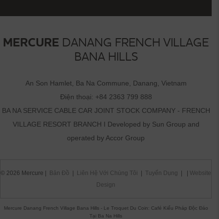
MERCURE
DANANG FRENCH VILLAGE
BANA HILLS
An Son Hamlet, Ba Na Commune, Danang, Vietnam
Điện thoại:
+84 2363 799 888
BA NA SERVICE CABLE CAR JOINT STOCK COMPANY - FRENCH
VILLAGE RESORT BRANCH I Developed by Sun Group and
operated by Accor Group
© 2026 Mercure |
Bản Đồ
|
Liên Hệ Với Chúng Tôi
|
Tuyển Dụng
| |
Website
Design
Mercure Danang French Village Bana Hills - Le Troquet Du Coin: Café Kiểu Pháp Độc Đáo
Tại Ba Na Hills