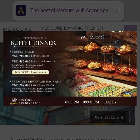
The best of Mercure with Accor App
MERCURE DANANG FRENCH
VILLAGE BANA HILLS
×
Xem tất cả ảnh
Trang chủ
Tin Tức
LE TROQUET DU COIN: CAFÉ KIỂU PHÁP ĐỘC …