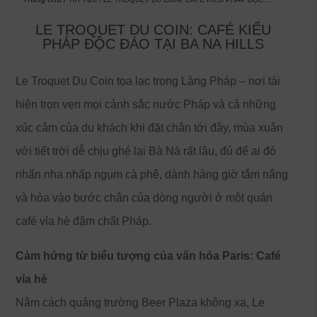
LE TROQUET DU COIN: CAFÉ KIỂU
PHÁP ĐỘC ĐÁO TẠI BA NA HILLS
Le Troquet Du Coin tọa lạc trong Làng Pháp – nơi tái
hiện trọn vẹn mọi cảnh sắc nước Pháp và cả những
xúc cảm của du khách khi đặt chân tới đây, mùa xuân
với tiết trời dễ chịu ghé lại Bà Nà rất lâu, đủ để ai đó
nhẩn nha nhấp ngụm cà phê, dành hàng giờ tắm nắng
và hòa vào bước chân của dòng người ở một quán
café vỉa hè đậm chất Pháp.
Cảm hứng từ biểu tượng của văn hóa Paris: Café
vỉa hè
Nằm cách quảng trường Beer Plaza không xa, Le