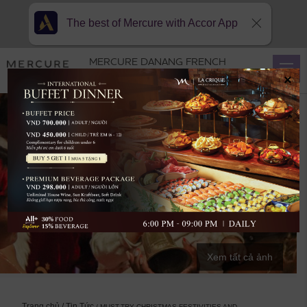
The best of Mercure with Accor App
MERCURE DANANG FRENCH
VILLAGE BANA HILLS
×
Xem tất cả ảnh
Trang chủ
Tin Tức
MUST-TRY CHRISTMAS FESTIVITIES AND