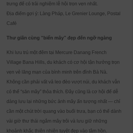
trưng để có trải nghiệm lễ hội trọn vẹn nhất.
Địa điểm gợi ý: Làng Pháp, Le Grenier Lounge, Postal
Café
Thư giãn cùng “biển mây” đẹp đến ngỡ ngàng
Khi lưu trú một đêm tại Mercure Danang French
Village Bana Hills, du khách có cơ hội tận hưởng trọn
vẹn vẻ lãng mạn của bình minh trên đỉnh Bà Nà.
Không cần phải vất vả leo đèo vượt núi, du khách vẫn
có thể “săn mây” thỏa thích. Đây cũng là cơ hội để dễ
dàng lưu lại những bức ảnh mây ấn tượng nhất — chỉ
cần một chút trời quang vào buổi trưa, bạn có thể dành
vài giờ thư thái ngắm mây trôi và lưu giữ những
khoảnh khắc thiên nhiên tuyệt đẹp vào tâm hồn.