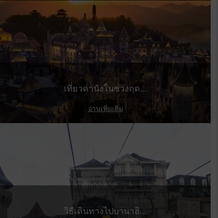
เที่ยวดานังในช่วงฤด...
อ่านเพิ่มเติม
วิธีเดินทางไปบานาฮิ...