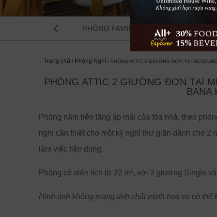
Phòng Superior Twin
PHÒNG FAMILY SUPERIOR
Phòng A
Phòng
Trang chủ
Phòng Nghỉ
PHÒNG ATTIC 2 GIƯỜNG ĐƠN TẠI MERCUR
PHÒNG ATTIC 2 GIƯỜNG ĐƠN TẠI 
BANA 
Phòng nằm trên tầng áp mái của tòa nhà, theo phong 
nghi cần thiết cho một kỳ nghỉ thư giãn dành cho 
Trước
làm việc tiện dụng.
Phòng có diện tích từ 22 m², với 2 giường Single v
Hình ảnh không mang tính chất minh họa và có thể k