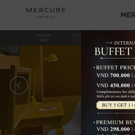
ME
KHÁCH
PHÒNG
ẨM
SẠN
NGHỈ
THỰC