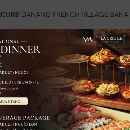
RCURE
DANANG FRENCH VILLAGE BANA 
ƯU
TIỆC CƯỚI & HỘI
SPA & C
WEDDING
ĐÃI
NGHỊ