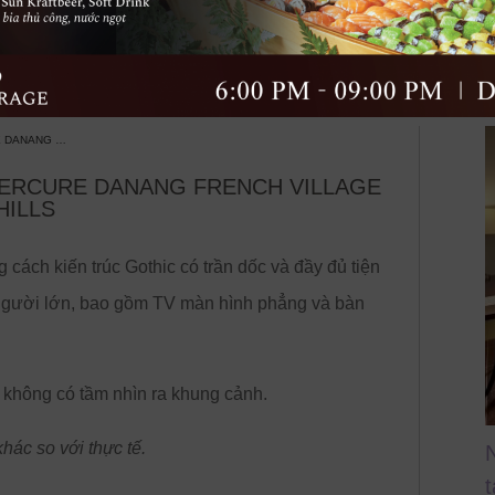
ttic...
Presidential Suite...
Phòng Attic 2...
E DANANG …
MERCURE DANANG FRENCH VILLAGE
HILLS
cách kiến trúc Gothic có trần dốc và đầy đủ tiện
2 người lớn, bao gồm TV màn hình phẳng và bàn
à không có tầm nhìn ra khung cảnh.
hác so với thực tế.