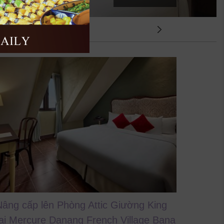
Phòng
Tiếp
Nâng cấp lên Phòng Attic Giường King
tại Mercure Danang French Village Bana