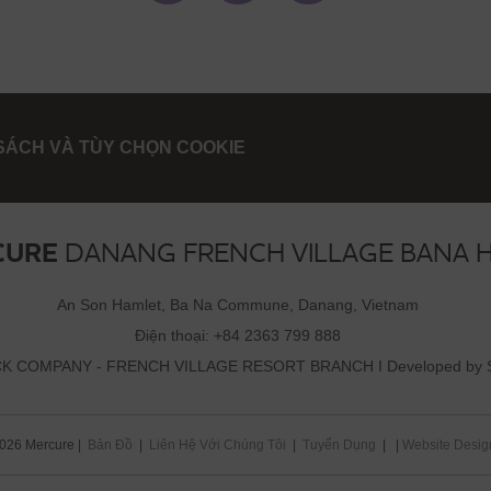
SÁCH VÀ TÙY CHỌN COOKIE
CURE
DANANG FRENCH VILLAGE BANA H
An Son Hamlet, Ba Na Commune, Danang, Vietnam
Điện thoại:
+84 2363 799 888
 COMPANY - FRENCH VILLAGE RESORT BRANCH I Developed by Sun
026 Mercure |
Bản Đồ
|
Liên Hệ Với Chúng Tôi
|
Tuyển Dụng
| |
Website Desig