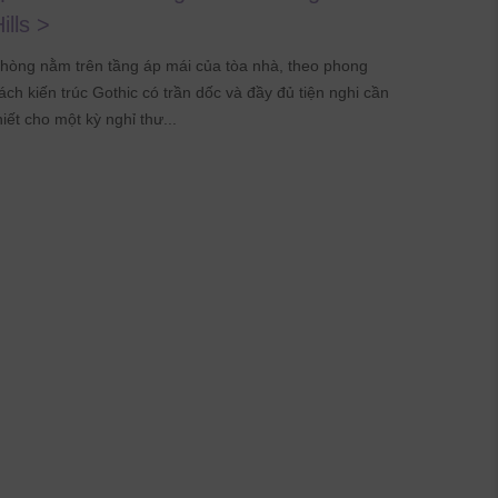
ills >
Theo
hòng nằm trên tầng áp mái của tòa nhà, theo phong
ách kiến trúc Gothic có trần dốc và đầy đủ tiện nghi cần
hiết cho một kỳ nghỉ thư...