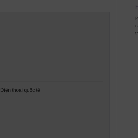
H
P
c
t
 Điện thoại quốc tế