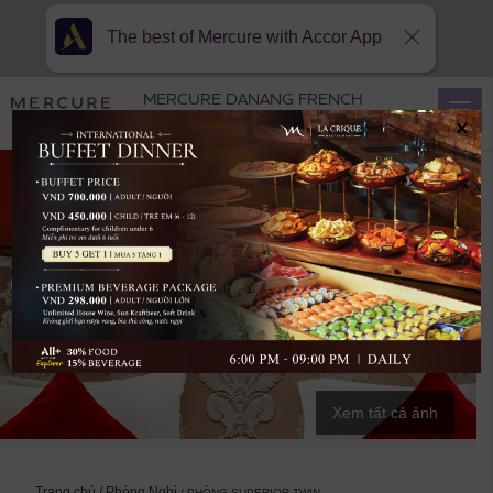
The best of Mercure with Accor App
MERCURE DANANG FRENCH
VILLAGE BANA HILLS
×
Xem tất cả ảnh
Trang chủ
Phòng Nghỉ
PHÒNG SUPERIOR TWIN