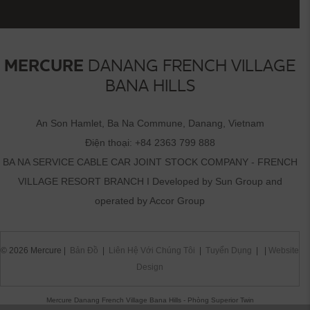
MERCURE
DANANG FRENCH VILLAGE
BANA HILLS
An Son Hamlet, Ba Na Commune, Danang, Vietnam
Điện thoại:
+84 2363 799 888
BA NA SERVICE CABLE CAR JOINT STOCK COMPANY - FRENCH
VILLAGE RESORT BRANCH I Developed by Sun Group and
operated by Accor Group
© 2026 Mercure |
Bản Đồ
|
Liên Hệ Với Chúng Tôi
|
Tuyển Dụng
| |
Website
Design
Mercure Danang French Village Bana Hills - Phòng Superior Twin