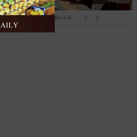
้องสแตนดาร์ด คิง
ห้องดีลักซ์ คิง
ห้องแฟมิลี่ สวีท
ห้องแฟ
ห้อง
ถัด